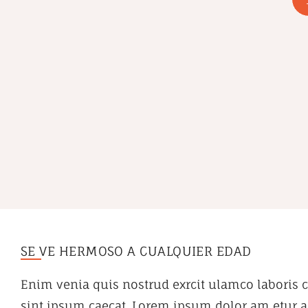
SE VE HERMOSO A CUALQUIER EDAD
Enim venia quis nostrud exrcit ulamco laboris c
sint ipsum caecat. Lorem ipsum dolor am etur ad