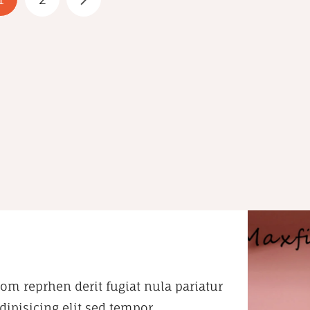
om reprhen derit fugiat nula pariatur
ipisicing elit sed tempor.