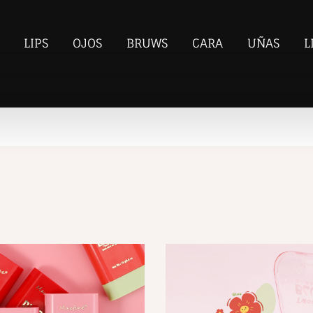
LIPS
OJOS
BRUWS
CARA
UÑAS
L