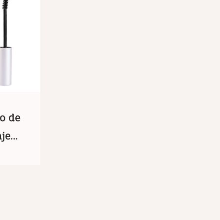
lo de
aje