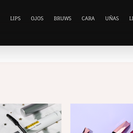
LIPS
OJOS
BRUWS
CARA
UÑAS
L