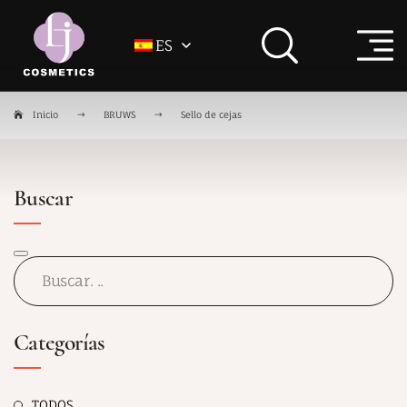
ES
Inicio
BRUWS
Sello de cejas
Buscar
Categorías
TODOS