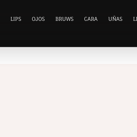
LIPS
OJOS
BRUWS
CARA
UÑAS
L