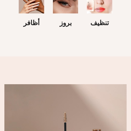
تنظيف
بروز
أظافر