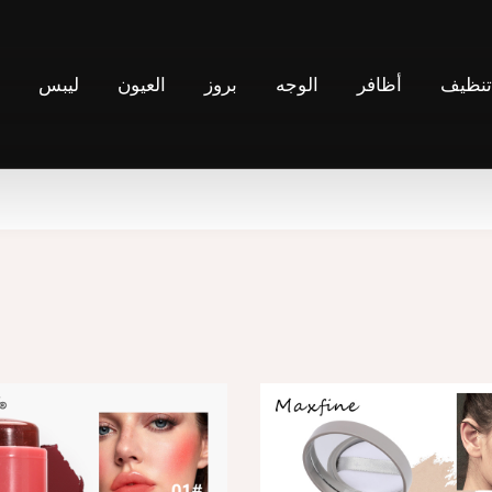
نظيف
أظافر
الوجه
بروز
العيون
ليبس
ح