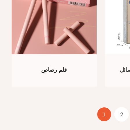
ائل
قلم رصاص
1
2