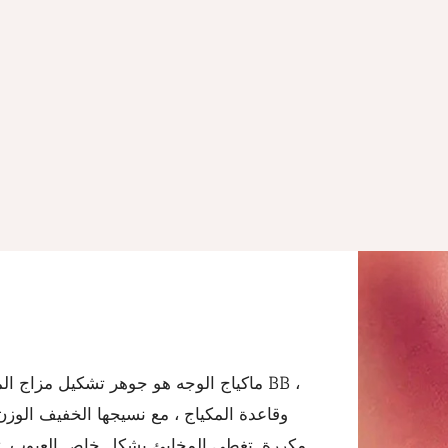
ماكياج الوجه هو جوهر تشكيل مزاج المظه
مكررة. تغطي المخابئ بشكل خاص العيوب.