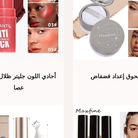
وق إعداد فضفاض
أحادي اللون جليتر ظلال
عصا