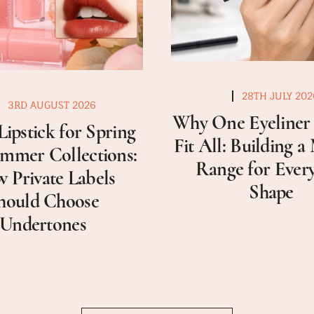
28TH JULY 202
3RD AUGUST 2026
Why One Eyeliner 
Lipstick for Spring
Fit All: Building 
mmer Collections:
Range for Ever
 Private Labels
Shape
hould Choose
Undertones