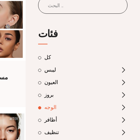
فئات
كل
ليبس
مسح
العيون
بروز
الوجه
أظافر
تنظيف