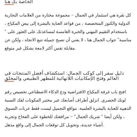
الخاصة بك هنا
كل نقرة هي استثمار في الجمال – مجموعة مختارة من العلامات التجارية
الدولية والكنوز المتخصصة ، من قواعد العناية بالبشرة إلى بيض المكياج ،
باستخدام التقييم المهني والخبرة الغامسة لمساعدتك على العثور على “
مناسبة” جواب الجمال هنا ، لا يعني أن تصبح جميلة تتبع الاتجاه ، ولكن عن
مقابلة نفس أكثر لامعة بشكل غير متوقع.
دليل سفر إلى كوكب الجمال: استكشاف أفضل المنتجات في
العالم وفتح الإمكانيات اللانهائية للمظهر الطبيعي والمخلق
افتح باب غرفة المكياج الافتراضية ودع الذكاء الاصطناعي تخصيص رقم
لونك الحصري. انزلق أطراف أصابعك عبر مختبر المكونات لفك النسبة
الذهبية للعناية بالبشرة العلمية. مواقع التجميل ليست فقط عربات التسوق
، ولكن أيضا “ شريك الجمال” – مرافقتك للخطوة على الفخاخ وتجربة
أشياء جديدة، وتحويل كل توقعات الجمال إلى واقع مذهل.