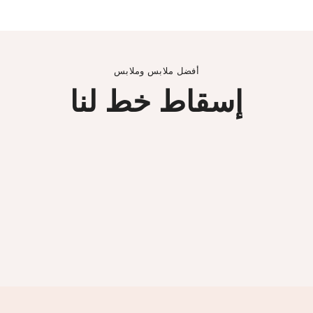
أفضل ملابس وملابس
إسقاط خط لنا