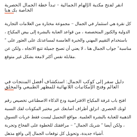
انقر لفتح مكتبة الإلهام الجمالية - تبدأ خطة الجمال الحصرية
الخاصة بك هنا
كل نقرة هي استثمار في الجمال – مجموعة مختارة من العلامات التجارية
الدولية والكنوز المتخصصة ، من قواعد العناية بالبشرة إلى بيض المكياج ،
باستخدام التقييم المهني والخبرة الغامسة لمساعدتك على العثور على “
مناسبة” جواب الجمال هنا ، لا يعني أن تصبح جميلة تتبع الاتجاه ، ولكن عن
مقابلة نفس أكثر لامعة بشكل غير متوقع.
دليل سفر إلى كوكب الجمال: استكشاف أفضل المنتجات في
العالم وفتح الإمكانيات اللانهائية للمظهر الطبيعي والمخلق
افتح باب غرفة المكياج الافتراضية ودع الذكاء الاصطناعي تخصيص رقم
لونك الحصري. انزلق أطراف أصابعك عبر مختبر المكونات لفك النسبة
الذهبية للعناية بالبشرة العلمية. مواقع التجميل ليست فقط عربات التسوق
، ولكن أيضا “ شريك الجمال” – مرافقتك للخطوة على الفخاخ وتجربة
أشياء جديدة، وتحويل كل توقعات الجمال إلى واقع مذهل.