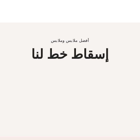
أفضل ملابس وملابس
إسقاط خط لنا