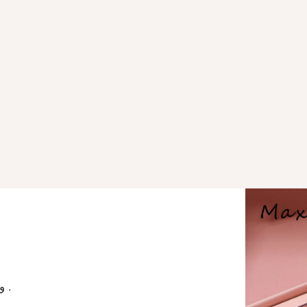
وقال انه سوف يهرب من العمى الطبيعي . لا ، لقد حان الوقت .