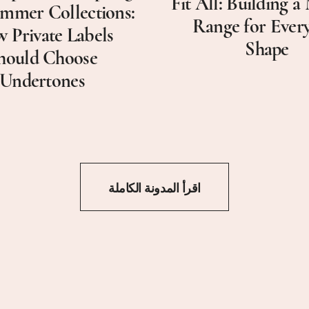
Fit All: Building 
mmer Collections:
Range for Ever
 Private Labels
Shape
hould Choose
Undertones
اقرأ المدونة الكاملة