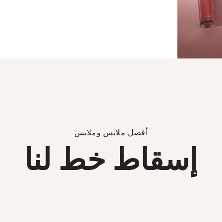
أفضل ملابس وملابس
إسقاط خط لنا