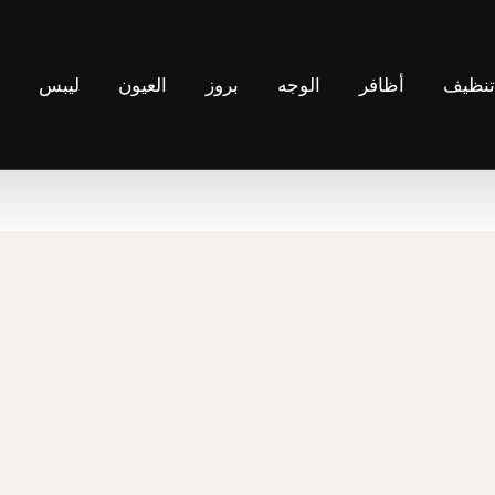
نظيف
أظافر
الوجه
بروز
العيون
ليبس
ح