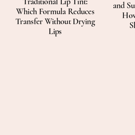
Traditional Lip Tint:
and Su
Which Formula Reduces
How
Transfer Without Drying
S
Lips