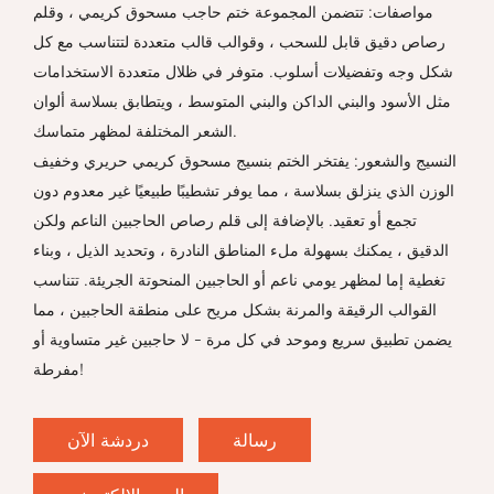
مواصفات: تتضمن المجموعة ختم حاجب مسحوق كريمي ، وقلم
رصاص دقيق قابل للسحب ، وقوالب قالب متعددة لتتناسب مع كل
شكل وجه وتفضيلات أسلوب. متوفر في ظلال متعددة الاستخدامات
مثل الأسود والبني الداكن والبني المتوسط ، ويتطابق بسلاسة ألوان
الشعر المختلفة لمظهر متماسك.
النسيج والشعور: يفتخر الختم بنسيج مسحوق كريمي حريري وخفيف
الوزن الذي ينزلق بسلاسة ، مما يوفر تشطيبًا طبيعيًا غير معدوم دون
تجمع أو تعقيد. بالإضافة إلى قلم رصاص الحاجبين الناعم ولكن
الدقيق ، يمكنك بسهولة ملء المناطق النادرة ، وتحديد الذيل ، وبناء
تغطية إما لمظهر يومي ناعم أو الحاجبين المنحوتة الجريئة. تتناسب
القوالب الرقيقة والمرنة بشكل مريح على منطقة الحاجبين ، مما
يضمن تطبيق سريع وموحد في كل مرة - لا حاجبين غير متساوية أو
مفرطة!
رسالة
دردشة الآن