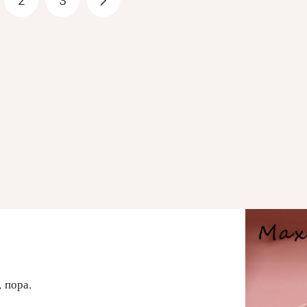
2
3
 пора.